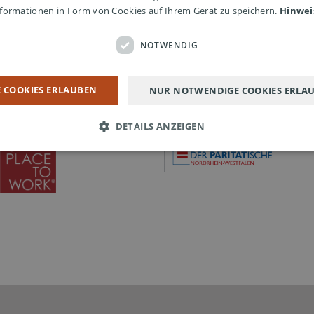
formationen in Form von Cookies auf Ihrem Gerät zu speichern.
Hinwei
NOTWENDIG
E COOKIES ERLAUBEN
NUR NOTWENDIGE COOKIES ERLA
DETAILS ANZEIGEN
Notwendig
abei, eine Webseite nutzbar zu machen, indem sie Grundfunktionen wie Seitennavigat
lichen. Die Webseite kann ohne diese Cookies nicht richtig funktionieren.
gültig
bieter / Domain
Beschreibung
bis
w.seniorenheim-
Session
Benötigt für ReadSpeaker. Legt fest, ob dessen Javasc
andertal.de
geladen werden sollen oder nicht. Wird gesetzt, wenn
Schaltfläche interagiert.
w.seniorenheim-
4 Tage 4
Speichert Einstellungen von ReadSpeaker, die auf der 