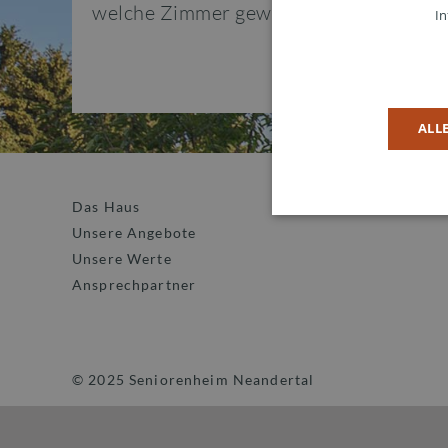
welche Zimmer gewünscht sind.
In
ALL
Das Haus
Unsere Angebote
Unsere Werte
Ansprechpartner
Notwendige Cookies helfen d
Bereiche der Webseite ermög
Name
An
© 2025 Seniorenheim Neandertal
_rspkrLoadCore
ww
ne
ReadSpeakerSettings
ww