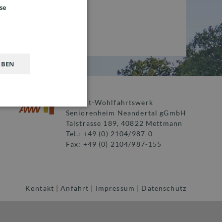
se
GERMAN
UBEN
Advent-Wohlfahrtswerk
Seniorenheim Neandertal gGmbH
Talstrasse 189, 40822 Mettmann
Tel.: +49 (0) 2104/987-0
Fax: +49 (0) 2104/987-155
ion und Zugriff auf sichere
Kontakt
|
Anfahrt
|
Impressum
|
Datenschutz
ripts beim Laden der Seite
 der Benutzer mit der
Einstellungsseite geändert